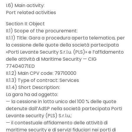
I.6) Main activity:
Port related activities
Section II: Object
II.1) Scope of the procurement:
II.1.1) Title: Gara a procedura aperta telematica, per
la cessione delle quote della società partecipata
«Porti Levante Security S.r.l.u. (PLS)» e l’affidamento
delle attività di Maritime Security — CIG
77404071ED
II.1.2) Main CPV code: 79710000
II.1.3) Type of contract: Services
II.1.4) Short Description:
La gara ha ad oggetto:
— la cessione in lotto unico del 100 % delle quote
detenute dall’AdSP nella società partecipata Porti
Levante security (PLS) S.r.l.u.;
— il contestuale affidamento delle attività di
maritime security e di servizi fiduciari nei porti di