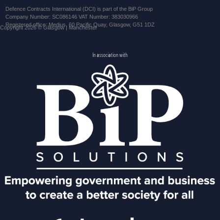
Defence Contracts International (DCI) is part of the BiP Group
Company Number: SC086146 VAT Number: 383030966
Registered office: Medius, 60 Pacific Quay, Glasgow, G51 1DZ
Copyright 2026 © Glasgow | Manchester
In association with